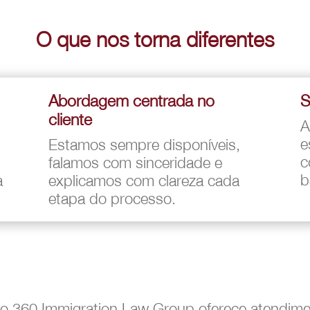
O que nos torna diferentes
Abordagem centrada no
S
cliente
A
e
Estamos sempre disponíveis,
c
falamos com sinceridade e
b
a
explicamos com clareza cada
etapa do processo.
o 360 Immigration Law Group oferece atendime