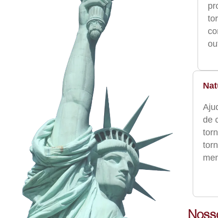
pr
to
co
ou
Nat
Aju
de 
tor
tor
men
Noss