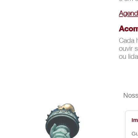
Agende
Acom
Cada h
ouvir 
ou lid
Noss
Im
Gu