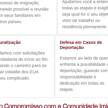
Ajudamos você a enten
ocesso de imigração,
todas as etapas e exigê
rnando possível a reunião
seja qual for o seu objet
m seus familiares em
visto de trabalho ou
tros países.
residência permanente.
uralização
Defesa em Casos de
Deportação
damos com solicitações
Estamos ao lado de qu
cidadania do início ao fim,
enfrenta a possibilidade 
nando o caminho para se
deportação, guiando co
nar cidadão dos EUA
responsabilidade e
os complicado.
dedicação em todas as
etapas.
o Compromisso com a Comunidade Imigr