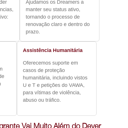
der
Ajudamos os Dreamers a
ncias,
manter seu status ativo,
ivo:
tornando o processo de
renovação claro e dentro do
prazo.
Assistência Humanitária
Oferecemos suporte em
em
casos de proteção
de
humanitária, incluindo vistos
m
U e T e petições do VAWA,
para vítimas de violência,
abuso ou tráfico.
ante Vai Muito Além do Dever