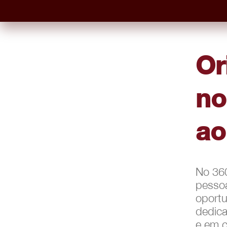
Or
no
ao
No 360
pessoa
oportu
dedica
e em c