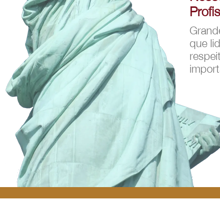
Profi
Grande
que li
respei
import