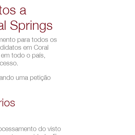
tos a
al Springs
amento para todos os
ndidatos em Coral
 em todo o país,
ocesso.
rando uma petição
rios
ocessamento do visto