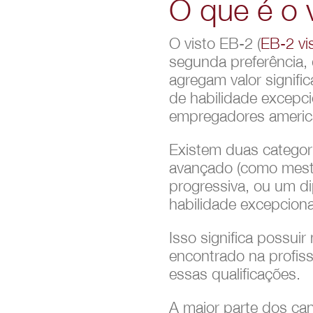
O que é o 
O visto EB-2 (
EB-2 vi
segunda preferência,
agregam valor signifi
de habilidade excepci
empregadores america
Existem duas categori
avançado (como mestr
progressiva, ou um d
habilidade excepciona
Isso significa possui
encontrado na profis
essas qualificações.
A maior parte dos ca