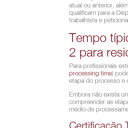
atual ou anterior, al
qualificam para a Dis
trabalhista e peticion
Tempo típi
2 para res
Para profissionais es
processing time
) pod
etapa do processo e d
Embora não exista um
compreender as etapas
médio de processame
Certificação 