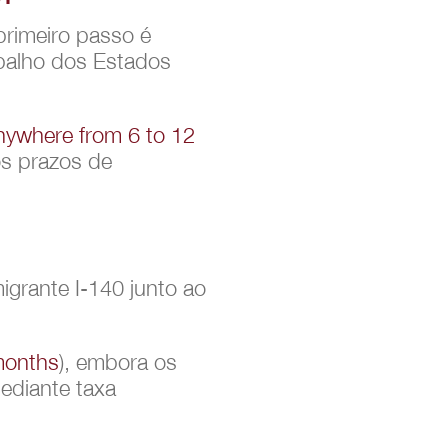
primeiro passo é
abalho dos Estados
nywhere from 6 to 12
os prazos de
grante I-140 junto ao
months
), embora os
ediante taxa