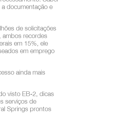
r a documentação e
hões de solicitações
3, ambos recordes
erais em 15%, ele
aseados em emprego
cesso ainda mais
do visto EB-2, dicas
os serviços de
ral Springs prontos