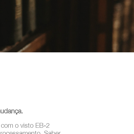
mudança.
s com o visto EB-2
processamento. Saber