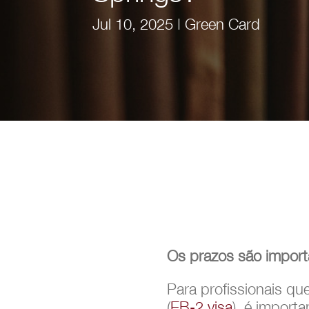
Jul 10, 2025
|
Green Card
Os prazos são impor
Para profissionais qu
(
EB-2 visa
), é impor