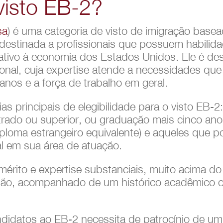
visto EB-2?
sa
) é uma categoria de visto de imigração bas
 destinada a profissionais que possuem habilid
cativo à economia dos Estados Unidos. Ele é des
onal, cuja expertise atende a necessidades que
nos e a força de trabalho em geral.
as principais de elegibilidade para o visto EB-
ado ou superior, ou graduação mais cinco ano
iploma estrangeiro equivalente) e aqueles que
l em sua área de atuação.
r mérito e expertise substanciais, muito acima 
são, acompanhado de um histórico acadêmico o
ndidatos ao EB-2 necessita de patrocínio de u