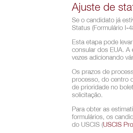
Ajuste de st
Se o candidato já est
Status (Formulário I-4
Esta etapa pode leva
consular dos EUA. A 
vezes adicionando vá
Os prazos de process
processo, do centro d
de prioridade no bole
solicitação.
Para obter as estima
formulários, os candi
do USCIS (
USCIS Pro