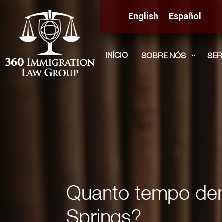
English
Español
INÍCIO
SOBRE NÓS
SER
3
Quanto tempo dem
Springs?