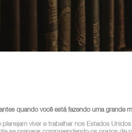
tantes quando você está fazendo uma grande 
e planejam viver e trabalhar nos Estados Unido
tante se preparar compreendendo os prazos de 