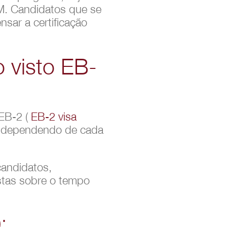
RM. Candidatos que se
sar a certificação
 visto EB-
 EB-2 (
EB-2 visa
o, dependendo de cada
candidatos,
istas sobre o tempo
: