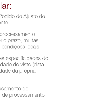
ar:
 Pedido de Ajuste de
ente.
, processamento
io prazo, muitas
condições locais.
s especificidades do
dade do visto (data
idade da própria
essamento de
os de processamento