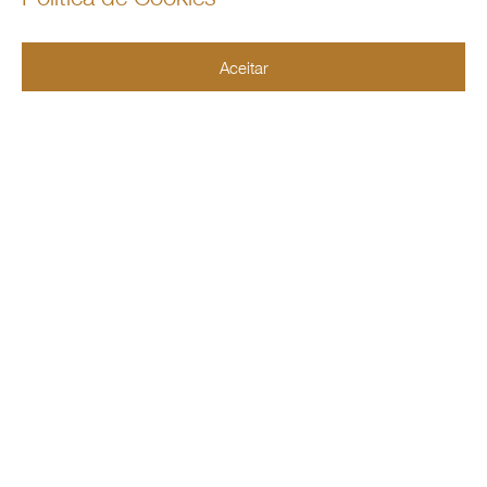

10100 West Sample Road, Suite 106
Aceitar
Coral Springs,FL 33065
Copyright © 2026360 Immigration Law Group | All Rights Reserved |
Política de Privacidade
|
Powered by
Green Cardigan Marketing