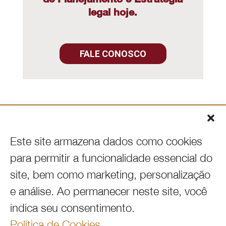
legal hoje.
FALE CONOSCO
Este site armazena dados como cookies

VOLTAR AO INÍCIO
para permitir a funcionalidade essencial do

954.667.3660
site, bem como marketing, personalização
e análise. Ao permanecer neste site, você
indica seu consentimento.

info@360immigrationlaw.com
Política de Cookies