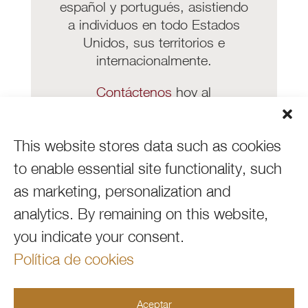
español y portugués, asistiendo
a individuos en todo Estados
Unidos, sus territorios e
internacionalmente.
Contáctenos
hoy al
954.667.3660
para programar
una consulta de caso gratuita
.
This website stores data such as cookies
Ya sea por teléfono, Zoom o
WhatsApp, estamos aquí para
to enable essential site functionality, such
apoyarlo.
as marketing, personalization and
analytics.
By remaining on this website,
CONTÁCTENOS
you indicate your consent.
Política de cookies
Aceptar