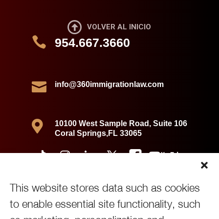

VOLVER AL INICIO

954.667.3660

info@360immigrationlaw.com

10100 West Sample Road, Suite 106
Coral Springs,FL 33065
This website stores data such as cookies
to enable essential site functionality, such