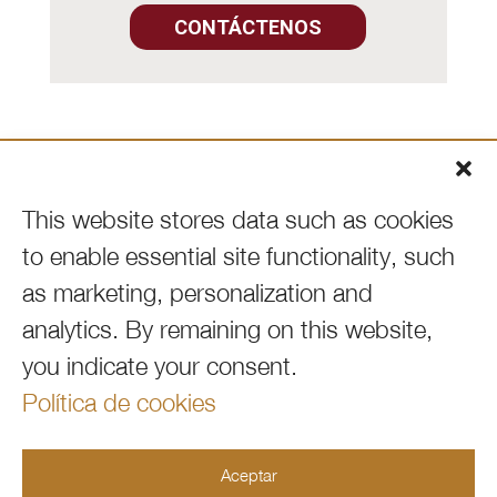
CONTÁCTENOS
This website stores data such as cookies

VOLVER AL INICIO
to enable essential site functionality, such

954.667.3660
as marketing, personalization and
analytics.
By remaining on this website,
you indicate your consent.

info@360immigrationlaw.com
Política de cookies

10100 West Sample Road, Suite 106
Aceptar
Coral Springs,FL 33065