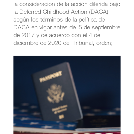
la consideración de la acción diferida bajo
la Deferred Childhood Action (DACA)
según los términos de la política de
DACA en vigor antes de l5 de septiembre
de 2017 y de acuerdo con el 4 de
diciembre de 2020 del Tribunal, orden;