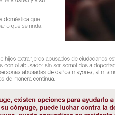
nte a usted y a su
ia doméstica que
rio que se rinda.
 hijos extranjeros abusados de ciudadanos es
 con el abusador sin ser sometidos a deportaci
e personas abusadas de daños mayores, al mism
os de manera continua.
ge, existen opciones para ayudarlo a 
 su cónyuge, puede luchar contra la d
yuge, puede convertirse en residente