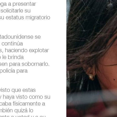
ega a presentar
olicitarle su
 su estatus migratorio
.
stadounidense se
, continúa
s, haciendo explotar
o le brinda
usen para sobornarlo.
policía para
visto que estas
y haya visto como su
caba físicamente a
mbién quizá lo