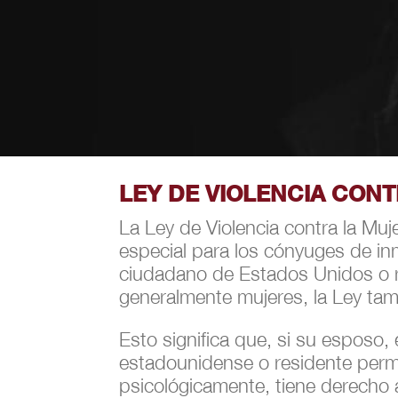
LEY DE VIOLENCIA CON
La Ley de Violencia contra la Mu
especial para los cónyuges de in
ciudadano de Estados Unidos o re
generalmente mujeres, la Ley tam
Esto significa que, si su esposo
estadounidense o residente perma
psicológicamente, tiene derecho 