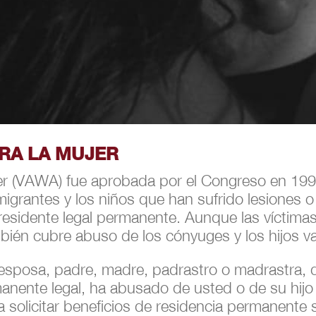
TRA LA MUJER
jer (VAWA) fue aprobada por el Congreso en 199
migrantes y los niños que han sufrido lesiones 
sidente legal permanente. Aunque las víctimas
bién cubre abuso de los cónyuges y los hijos v
, esposa, padre, madre, padrastro o madrastra,
nente legal, ha abusado de usted o de su hijo f
a solicitar beneficios de residencia permanent