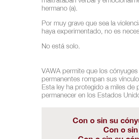
maltrataban verbal y emocionalme
hermano (a).
Por muy grave que sea la violenc
haya experimentado, no es necesa
No está solo.
VAWA permite que los cónyuges e
permanentes rompan sus vínculos
Esta ley ha protegido a miles d
permanecer en los Estados Unid
Con o sin su cónyu
Con o sin
Con o sin su cón