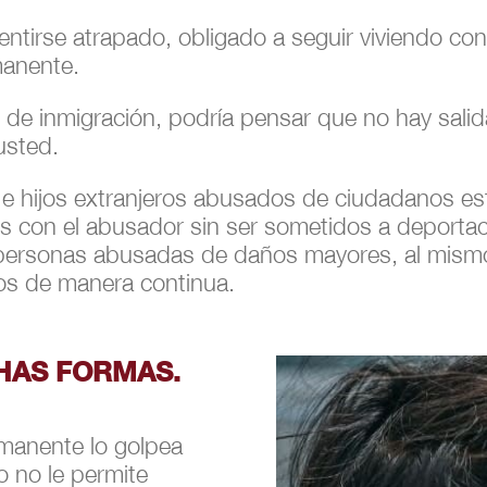
ntirse atrapado, obligado a seguir viviendo c
manente.
de inmigración, podría pensar que no hay sali
usted.
 hijos extranjeros abusados de ciudadanos es
 con el abusador sin ser sometidos a deportaci
e personas abusadas de daños mayores, al mism
os de manera continua.
HAS FORMAS.
manente lo golpea
 o no le permite