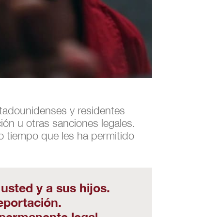
tadounidenses y residentes
ón u otras sanciones legales.
o tiempo que les ha permitido
usted y a sus hijos.
eportación.
 permanente legal.