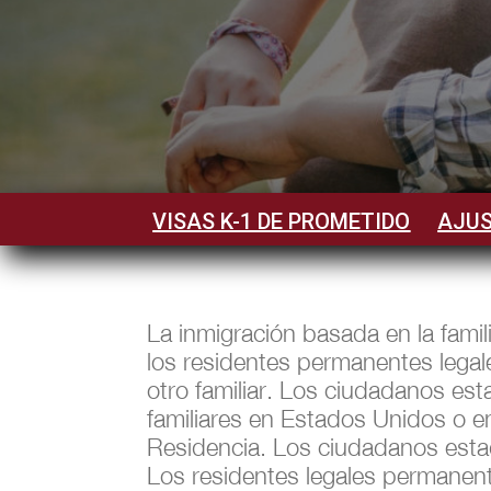
VISAS K-1 DE PROMETIDO
AJUS
La inmigración basada en la famil
los residentes permanentes legal
otro familiar. Los ciudadanos es
familiares en Estados Unidos o e
Residencia. Los ciudadanos esta
Los residentes legales permanent