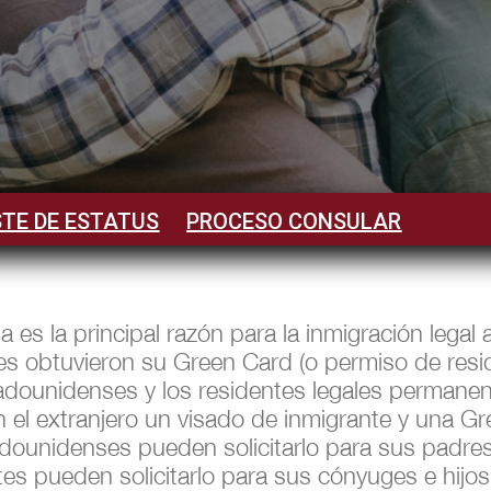
TE DE ESTATUS
PROCESO CONSULAR
ia es la principal razón para la inmigración lega
es obtuvieron su Green Card (o permiso de resi
tadounidenses y los residentes legales permanen
n el extranjero un visado de inmigrante y una 
dounidenses pueden solicitarlo para sus padres
es pueden solicitarlo para sus cónyuges e hijos