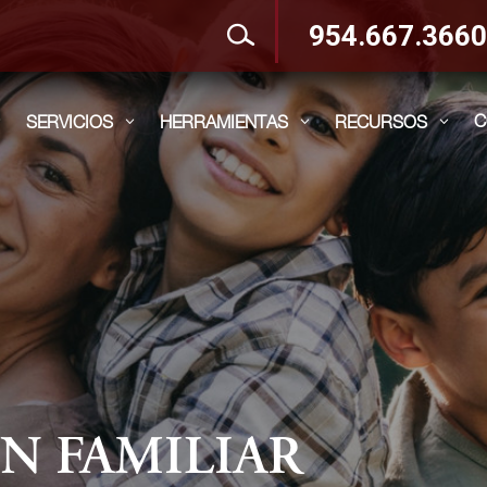
954.667.366
C
SERVICIOS
HERRAMIENTAS
RECURSOS
3
3
3
3
N FAMILIAR