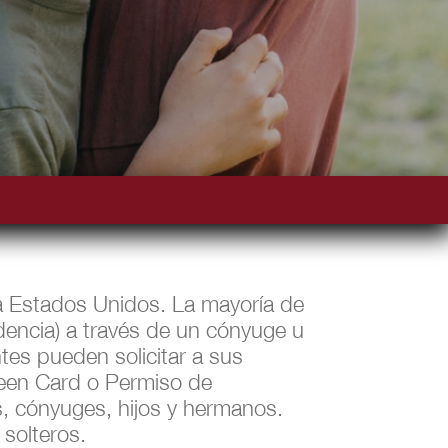
l a Estados Unidos. La mayoría de
dencia) a través de un cónyuge u
tes pueden solicitar a sus
Green Card o Permiso de
, cónyuges, hijos y hermanos.
 solteros.