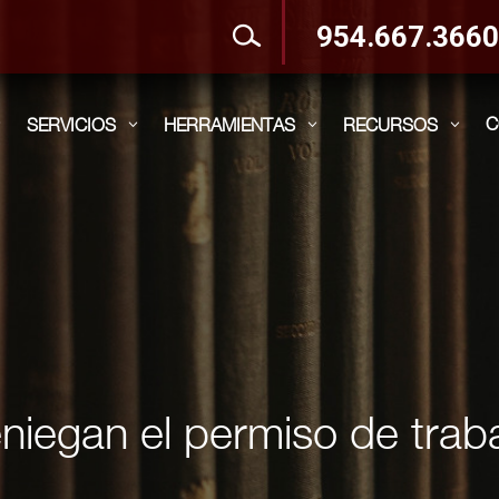
954.667.366
C
SERVICIOS
HERRAMIENTAS
RECURSOS
3
3
3
3
niegan el permiso de trab