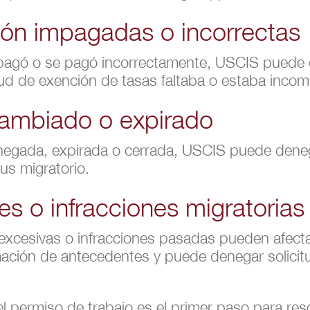
ión impagadas o incorrectas
 pagó o se pagó incorrectamente, USCIS puede d
itud de exención de tasas faltaba o estaba incom
cambiado o expirado
enegada, expirada o cerrada, USCIS puede denega
us migratorio.
s o infracciones migratorias
s excesivas o infracciones pasadas pueden afect
rmación de antecedentes y puede denegar solici
 permiso de trabajo es el primer paso para reso