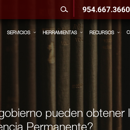
954.667.366
C
SERVICIOS
HERRAMIENTAS
RECURSOS
3
3
3
3
gobierno pueden obtener lo
encia Permanente?