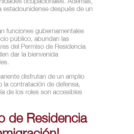
rtunidades ocupacionales. Además,
nía estadounidense después de un
ran funciones gubernamentales
icio público, abundan las
lares del Permiso de Residencia
en dar la bienvenida
les.
manente disfrutan de un amplio
o la contratación de defensa,
a de los roles son accesibles
o de Residencia
nmigración!