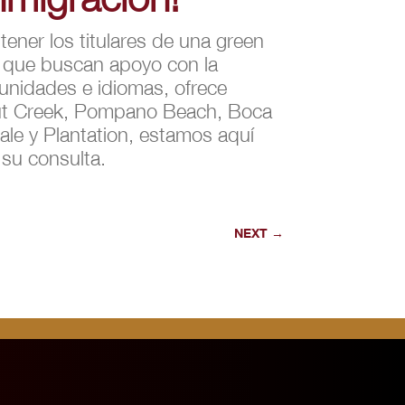
ner los titulares de una green
s que buscan apoyo con la
munidades e idiomas, ofrece
onut Creek, Pompano Beach, Boca
ale y Plantation, estamos aquí
 su consulta.
NEXT
→