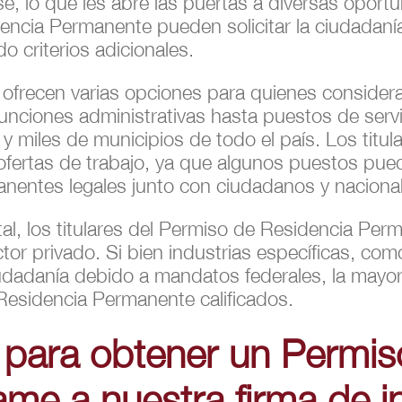
nse, lo que les abre las puertas a diversas opo
idencia Permanente pueden solicitar la ciudada
do criterios adicionales.
s ofrecen varias opciones para quienes conside
 funciones administrativas hasta puestos de serv
y miles de municipios de todo el país. Los titu
fertas de trabajo, ya que algunos puestos pued
nentes legales junto con ciudadanos y naciona
l, los titulares del Permiso de Residencia Per
tor privado. Si bien industrias específicas, com
dadanía debido a mandatos federales, la mayorí
 Residencia Permanente calificados.
 para obtener un Permis
me a nuestra firma de i