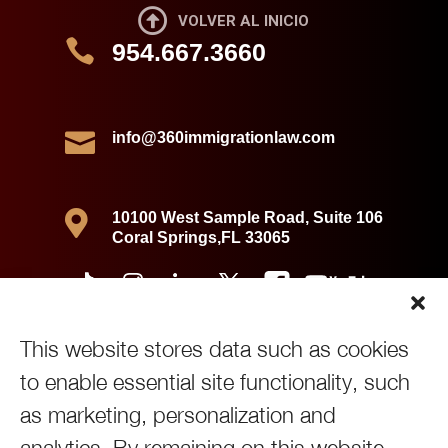

VOLVER AL INICIO

954.667.3660

info@360immigrationlaw.com

10100 West Sample Road, Suite 106
Coral Springs,FL 33065
This website stores data such as cookies
to enable essential site functionality, such
as marketing, personalization and