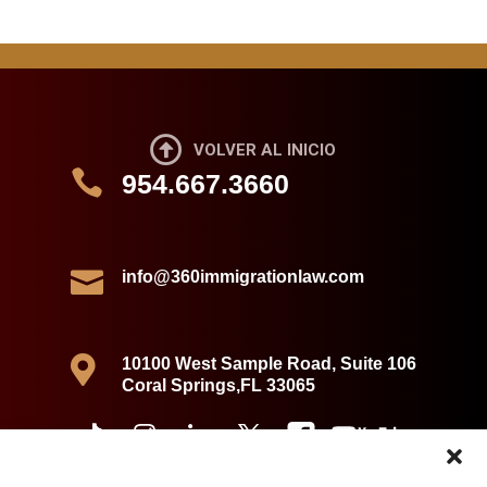

VOLVER AL INICIO

954.667.3660

info@360immigrationlaw.com

10100 West Sample Road, Suite 106
Coral Springs,FL 33065