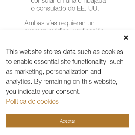
consular en una embajada
o consulado de EE. UU.
Ambas vías requieren un
examen médico, verificación
de antecedentes y una
entrevista antes de que la
This website stores data such as cookies
tarjeta de residencia sea
to enable essential site functionality, such
aprobada.
as marketing, personalization and
Cronograma
analytics.
By remaining on this website,
promedio:
you indicate your consent.
Política de cookies
Cuanto antes comiences — y
cuanto más cuidadosamente
prepares tu solicitud —
Aceptar
mayores serán tus